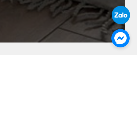
Ngôn Ngữ:
TIẾNG VIỆT
Copyright by
House Design
.
Hà Nội