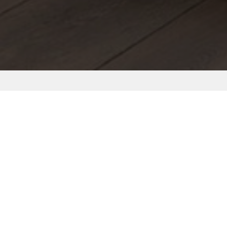
s
TO
Hồ Chí Minh
TOP