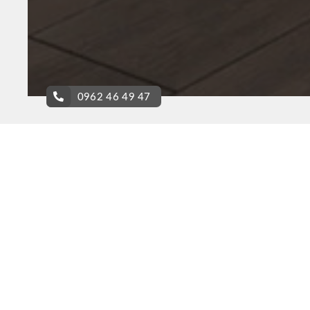
0962 46 49 47
Contact U
Họ và tên
*
Email
*
Số điện thoại
*