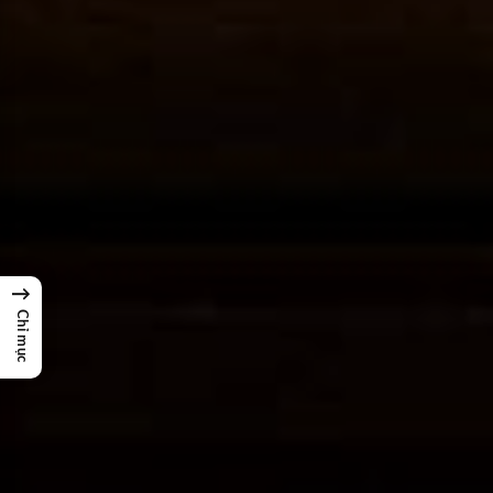
→
Chỉ mục