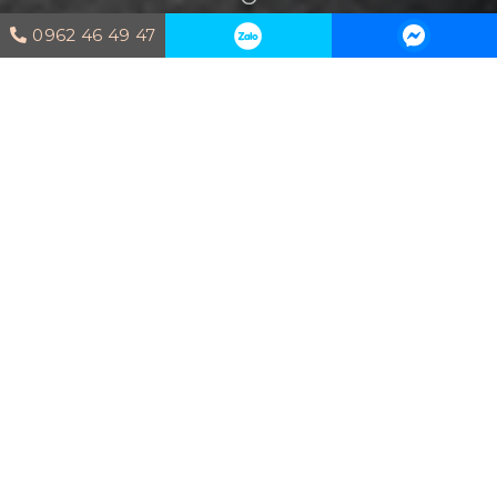
Scroll Down
0962 46 49 47
NHÀ PHỐ
Thiết kế nội thất nhà phố
nổi bật được
phong cách của gia chủ cùng sự hiện đại,
tinh tế, đậm chất nghệ thuật là điều hoàn
toàn có thể với đội ngũ kiến trúc sư của
Housedesign
. Bạn muốn thiết kế nội thất
nhà phố cổ điển, hiện đại hay thanh lịch?
Hãy nói với
Housedesign
về phong cách