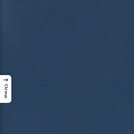
→
Chỉ mục