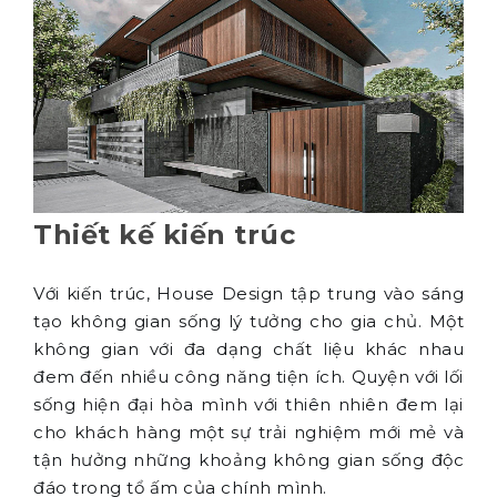
Thi công nội thất
Để đem đến một công trình hoàn chỉnh nhất,
mỗi nhân viên của House Design luôn tỉ mỉ chú
trọng đến từng chi tiết nhỏ nhất. Bên cạnh đó,
đảm bảo tiến độ làm việc, hoàn thành nhanh
chóng và đúng hạn với mức chi phí hợp lý.
Chính những yếu tố này, đã làm nên một
thương hiệu House Design uy tín và được sự tín
nhiệm của nhiều thế hệ khách hàng.