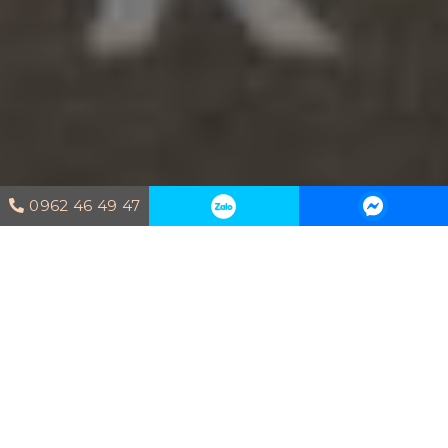
0962 46 49 47
Trang chủ
Dự án thi công
CĂN HỘ
SAIGON ROYAL – TÔNG TRẮNG THANH
LỊCH TRONG KHÔNG GIAN HIỆN ĐẠI
CĂN HỘ SAIGON ROYAL – TÔNG