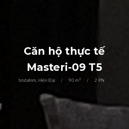
Căn hộ thực tế
Masteri-09 T5
2
brutalism, Hiện Đại
90 m
2 PN