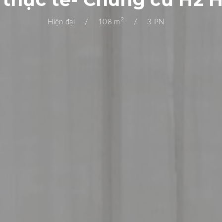
2
Hiện đại
108 m
3 PN