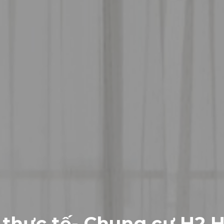
 thực tế- Chung cư H2 