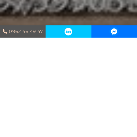
0962 46 49 47
Trang chủ
Dự án thi công
DỰ ÁN
CĂN HỘ DUPLEX FELIZ EN VISTA – 90M2
CĂN HỘ DUPLEX EN
VISTA