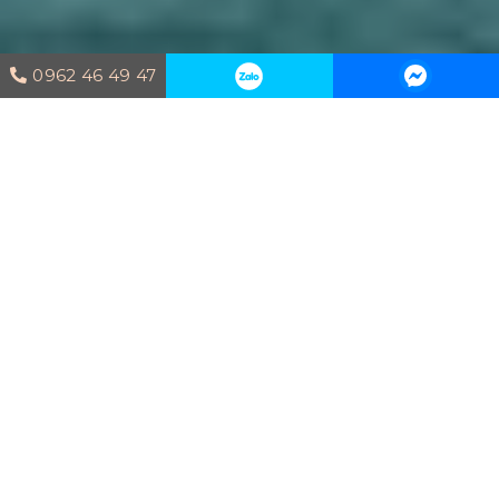
0962 46 49 47
Trang chủ
Dự án thi công
Eco
Home Vũng Tàu
ECO HOME VŨNG TÀU
Construction by
HouseDesign
Căn biệt thự tại
Vũng Tàu được