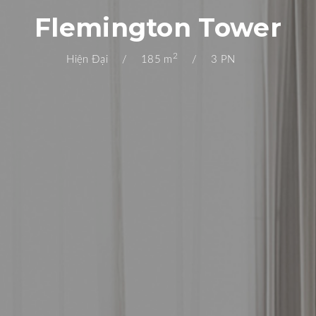
Flemington Tower
2
Hiện Đại
185 m
3 PN