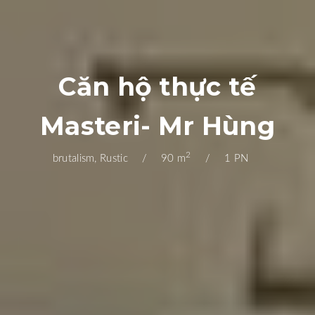
Căn hộ thực tế
Masteri- Mr Hùng
2
brutalism, Rustic
90 m
1 PN