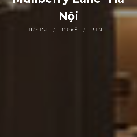
Nội
2
Hiện Đại
120 m
3 PN