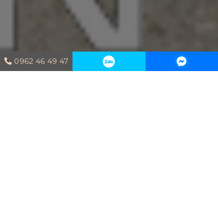
0962 46 49 47
Trang chủ
Dự án thi công
THI
CÔNG NỘI THẤT CĂN HỘ SAIGON PEARL
THI CÔNG NỘI THẤT CĂN HỘ
SAIGON PEARL
Căn hộ Saigon Pearl với phong cách Mid Century