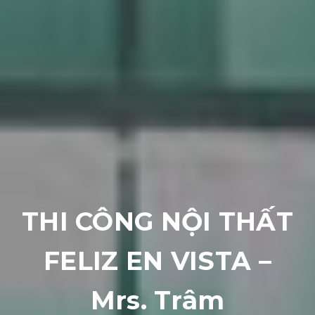
THI CÔNG NỘI THẤT
FELIZ EN VISTA –
Mrs. Trâm