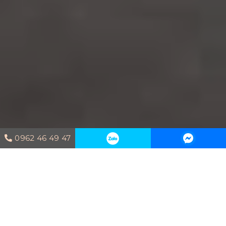
0962 46 49 47
Trang chủ
Dự án thi công
THI
CÔNG NỘI THẤT FELIZ EN VISTA – Mrs.
Trâm