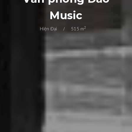
Music
2
Hiện Đại
515 m