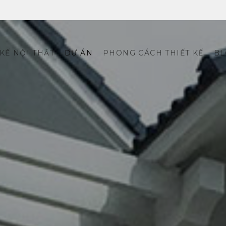
 KẾ NỘI THẤT
DỰ ÁN
PHONG CÁCH THIẾT KẾ
BL