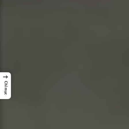
→
Chỉ mục