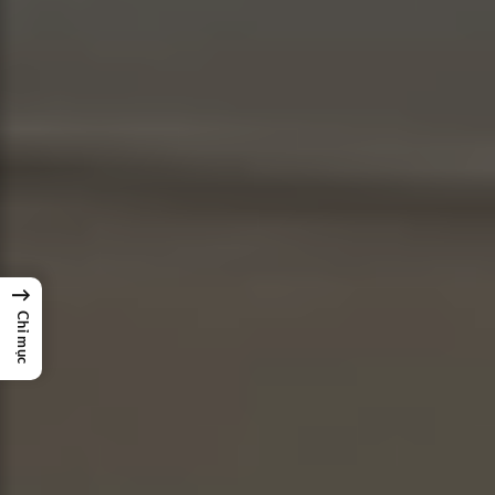
→
Chỉ mục