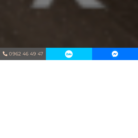
0962 46 49 47
Trang chủ
Dự án thi công
Sài Gòn
Pearl- Chưa bao giờ cũ
SÀI GÒN PEARL- CHƯA BAO GIỜ
CŨ