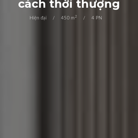
cách thời thượng
2
Hiện đại
450 m
4 PN