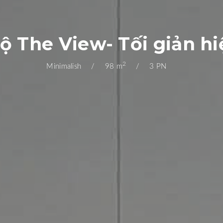
ộ The View- Tối giản hi
2
Minimalish
98 m
3 PN