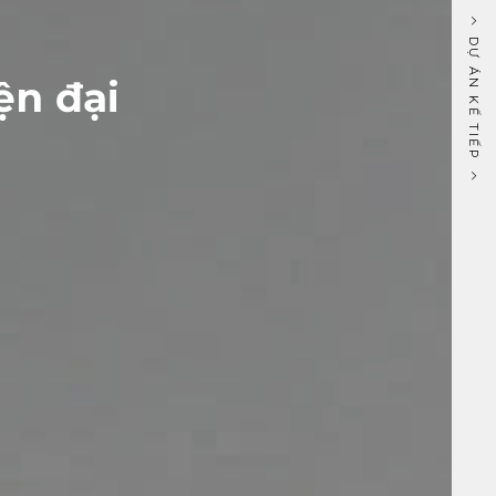
DỰ ÁN KẾ TIẾP
ện đại