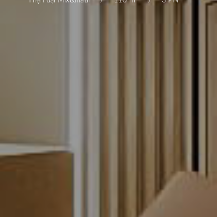
Hiện đại Mix&math
110 m
3 PN