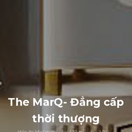
The MarQ- Đẳng cấp
thời thượng
2