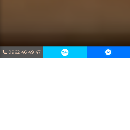
0962 46 49 47
Trang chủ
Blog
Kích thước
cửa phòng ngủ
Kích thước giường ngủ không chỉ ảnh hưởng
đến sự thoải mái mà còn tác động trực tiếp
đến phong thủy và vận mệnh của gia chủ.
Giường ngủ quá lớn hay quá nhỏ đều có thể