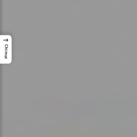
→
Chỉ mục