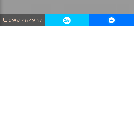
0962 46 49 47
Trang chủ
Blog
Mệnh Hỏa
hợp màu gì
Theo quy luật, màu tương sinh của mệnh
Hỏa là màu xanh lá cây và màu tương hợp là
màu đỏ, cam, hồng và tím. Những màu này
không chỉ tăng cường năng lượng tích cực
mà còn mang lại sự nhiệt huyết, may mắn và
thịnh vượng cho gia chủ. Tuy nhiên, gia chủ
mệnh Hỏa nên tránh các màu thuộc hành
Thủy như xanh dương, đen và xanh đậm, vì