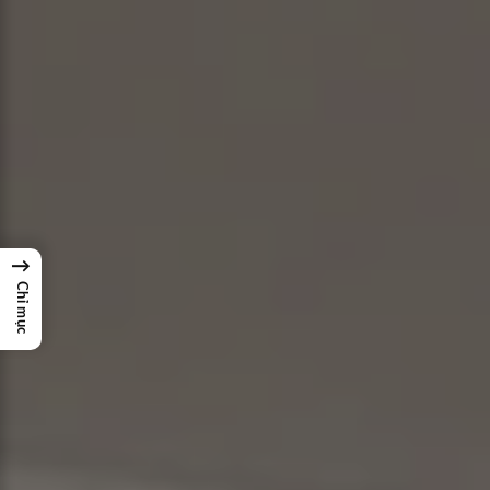
→
Chỉ mục