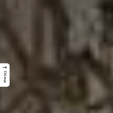
→
Chỉ mục