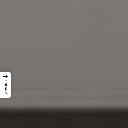
→
Chỉ mục