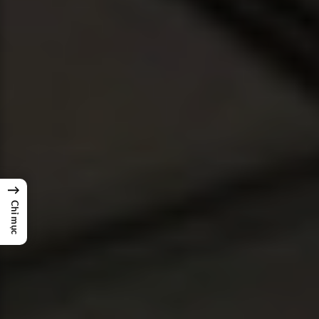
→
Chỉ mục