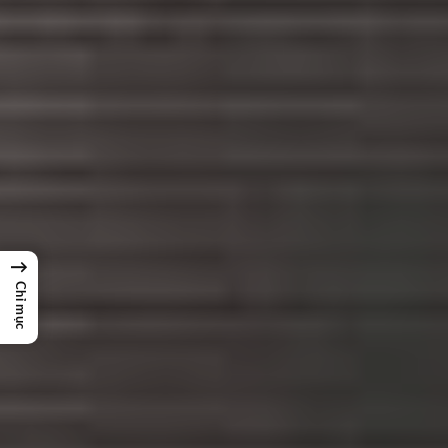
→
Chỉ mục