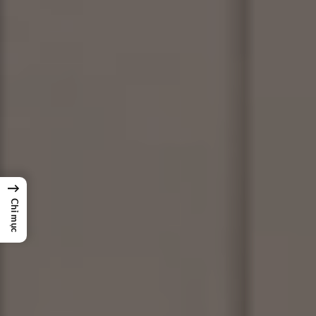
→
Chỉ mục