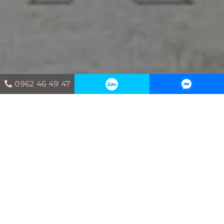
0962 46 49 47
Trang chủ
Blog
Phong thủy
nhà ở cho người mệnh Thổ đón tài
lộc chuẩn nhất
Phong thủy là một trong những yếu tố vô
cùng quan trọng trong xây dựng và thiết kế
nhà ở. Trong bài viết dưới đây,
Housedesign