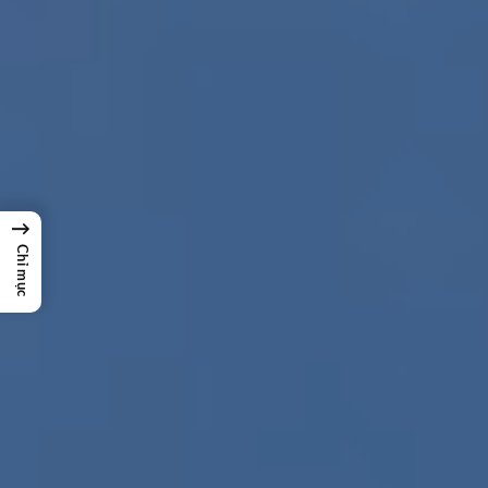
→
Chỉ mục