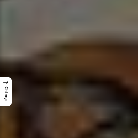
→
Chỉ mục