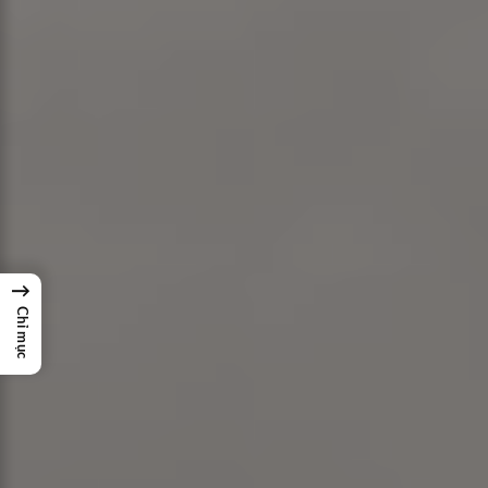
→
Chỉ mục