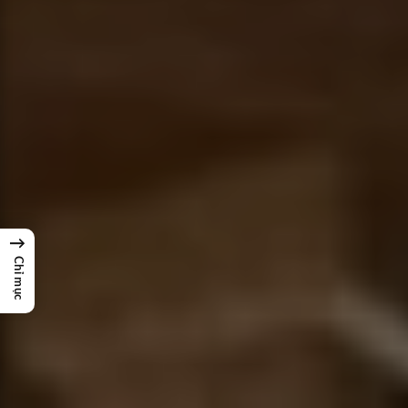
→
Chỉ mục